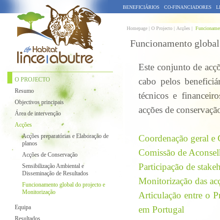
BENEFICIÁRIOS
CO-FINANCIADORES
L
Homepage |
O Projecto | Acções |
Funcionamen
Funcionamento global 
Este conjunto de acçõ
O PROJECTO
cabo pelos beneficiá
Resumo
técnicos e financeir
Objectivos principais
acções de conservação
Área de intervenção
Acções
Acções preparatórias e Elaboração de
Coordenação geral e 
planos
Comissão de Aconselh
Acções de Conservação
Participação de stake
Sensibilização Ambiental e
Disseminação de Resultados
Monitorização das ac
Funcionamento global do projecto e
Monitorização
Articulação entre o 
Equipa
em Portugal
Resultados