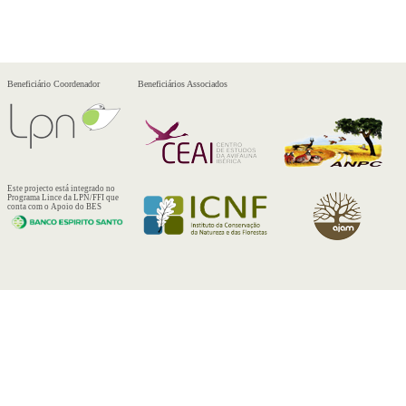
Beneficiário Coordenador
Beneficiários Associados
Este projecto está integrado no
Programa Lince da LPN/FFI que
conta com o Apoio do BES