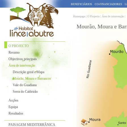
BENEFICIÁRIOS
CO-FINANCIADORES
L
Homepage |
O Projecto | Área de intervenção |
Mourão, Moura e Bar
O PROJECTO
Resumo
Objectivos principais
Área de intervenção
Descrição geral e Mapa
Mourão, Moura e Barrancos
Vale do Guadiana
Serra do Caldeirão
Acções
Equipa
Resultados
PAISAGEM MEDITERRÂNICA