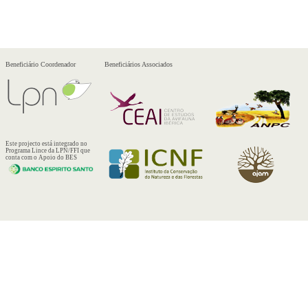
Beneficiário Coordenador
Beneficiários Associados
Este projecto está integrado no
Programa Lince da LPN/FFI que
conta com o Apoio do BES