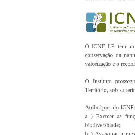
O ICNF, I.P. tem por
conservação da natur
valorização e o recon
O Instituto prosse
Território, sob superi
Atribuições do ICNF
a ) Exercer as fun
biodiversidade;
b ) Assegurar a pre