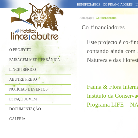
BENEFICIÁRIOS
CO-FINANCIADORES
L
Homepage |
Co-financiadores
Co-financiadores
Este projecto é co-f
O PROJECTO
contando ainda com
Natureza e das Flores
PAISAGEM MEDITERRÂNICA
LINCE-IBÉRICO
ABUTRE-PRETO
Fauna & Flora Interna
NOTÍCIAS E EVENTOS
Instituto da Conserva
ESPAÇO JOVEM
Programa LIFE – N
DOCUMENTAÇÃO
GALERIA