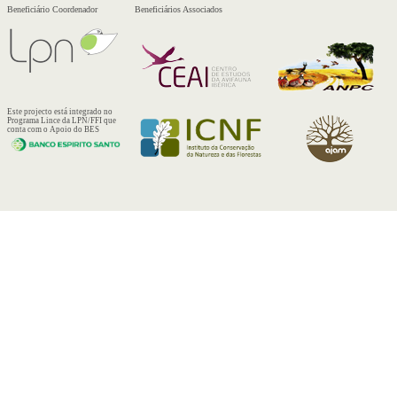
Beneficiário Coordenador
Beneficiários Associados
Este projecto está integrado no
Programa Lince da LPN/FFI que
conta com o Apoio do BES