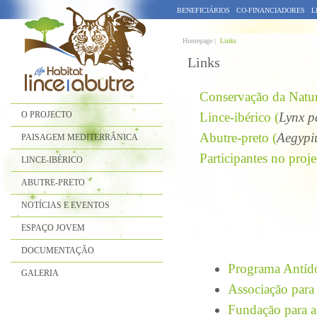
BENEFICIÁRIOS
CO-FINANCIADORES
L
Homepage |
Links
Links
Conservação da Natu
O PROJECTO
Lince-ibérico (
Lynx p
Abutre-preto (
Aegypi
PAISAGEM MEDITERRÂNICA
Participantes no proje
LINCE-IBÉRICO
ABUTRE-PRETO
NOTÍCIAS E EVENTOS
ESPAÇO JOVEM
DOCUMENTAÇÃO
Programa Antído
GALERIA
Associação para
Fundação para a